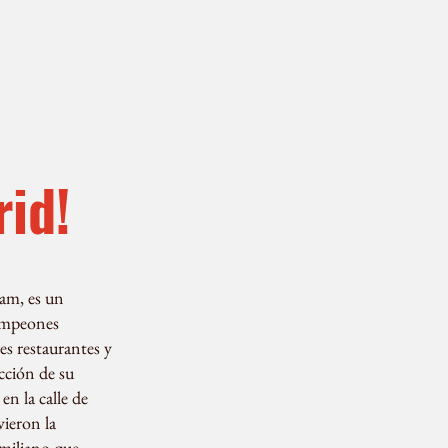
rid!
am, es un
campeones
es restaurantes y
cción de su
n la calle de
ieron la
imiliano que